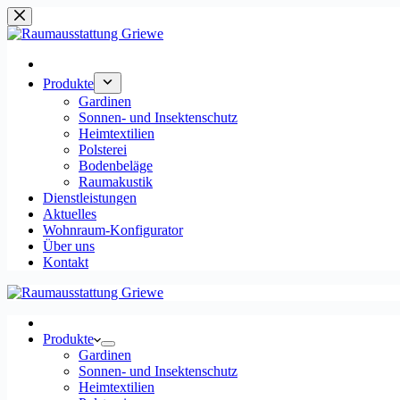
Zum
Inhalt
springen
Produkte
Gardinen
Sonnen- und Insektenschutz
Heimtextilien
Polsterei
Bodenbeläge
Raumakustik
Dienstleistungen
Aktuelles
Wohnraum-Konfigurator
Über uns
Kontakt
Produkte
Gardinen
Sonnen- und Insektenschutz
Heimtextilien